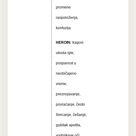
promene
raspoloženja,
konfuzija
HEROIN:
tragovi
uboda igle,
pospanost u
neobičajeno
vreme,
preznojavanje,
povraćanje, često
šmrcanje, češanje,
gubitak apetita,
vodnjikave oči,