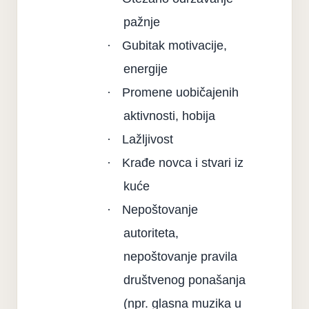
pažnje
·
Gubitak motivacije,
energije
·
Promene uobičajenih
aktivnosti, hobija
·
Lažljivost
·
Krađe novca i stvari iz
kuće
·
Nepoštovanje
autoriteta,
nepoštovanje pravila
društvenog ponašanja
(npr. glasna muzika u