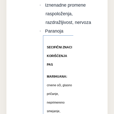
·
Iznenadne promene
raspoloženja,
razdražljivost, nervoza
·
Paranoja
SECIFIČNI ZNACI
KORIŠĆENJA
PAS
MARIHUANA:
crvene oči, glasno
pričanje,
neprimereno
smejanje,