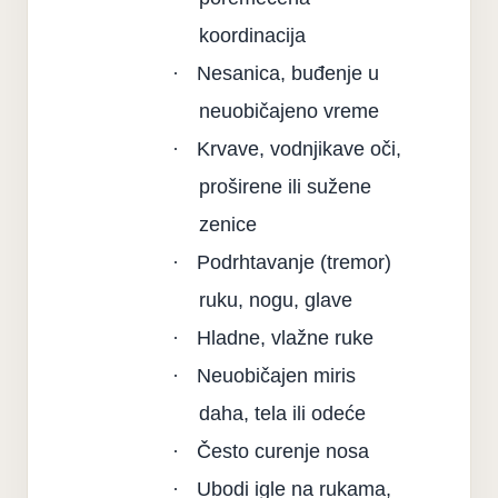
koordinacija
·
Nesanica, buđenje u
neuobičajeno vreme
·
Krvave, vodnjikave oči,
proširene ili sužene
zenice
·
Podrhtavanje (tremor)
ruku, nogu, glave
·
Hladne, vlažne ruke
·
Neuobičajen miris
daha, tela ili odeće
·
Često curenje nosa
·
Ubodi igle na rukama,