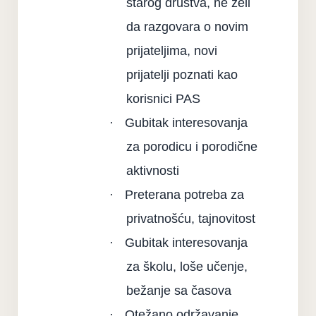
starog društva, ne želi
da razgovara o novim
prijateljima, novi
prijatelji poznati kao
korisnici PAS
·
Gubitak interesovanja
za porodicu i porodične
aktivnosti
·
Preterana potreba za
privatnošću, tajnovitost
·
Gubitak interesovanja
za školu, loše učenje,
bežanje sa časova
·
Otežano održavanje