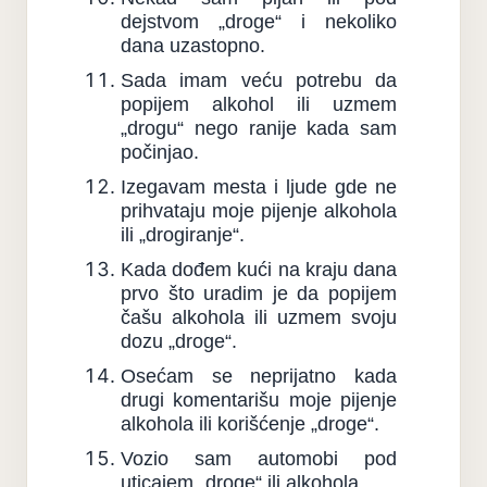
dejstvom „droge“ i nekoliko
dana uzastopno.
Sada imam veću potrebu da
popijem alkohol ili uzmem
„drogu“ nego ranije kada sam
počinjao.
Izegavam mesta i ljude gde ne
prihvataju moje pijenje alkohola
ili „drogiranje“.
Kada dođem kući na kraju dana
prvo što uradim je da popijem
čašu alkohola ili uzmem svoju
dozu „droge“.
Osećam se neprijatno kada
drugi komentarišu moje pijenje
alkohola ili korišćenje „droge“.
Vozio sam automobi pod
uticajem „droge“ ili alkohola.