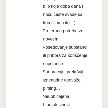
bilo koje doba dana i
noći, česte svađe sa
komšijama itd…)
·
Preterana potreba za
novcem
·
Posedovanje supstanci
ili pribora za korišćenje
supstance
·
Saobraćajni prekršaji
·
Iznenadne tetovaže,
pirsing…
·
Neuobičajena
hiperaktivnost