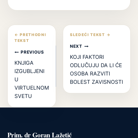
Кретање
чланка
NEXT
PREVIOUS
KOJI FAKTORI
KNJIGA
ODLUČUJU DA LI ĆE
IZGUBLJENI
OSOBA RAZVITI
U
BOLEST ZAVISNOSTI
VIRTUELNOM
SVETU
Prim. dr Goran Lažetić