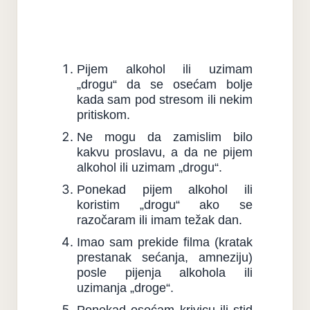
Pijem alkohol ili uzimam
„drogu“ da se osećam bolje
kada sam pod stresom ili nekim
pritiskom.
Ne mogu da zamislim bilo
kakvu proslavu, a da ne pijem
alkohol ili uzimam „drogu“.
Ponekad pijem alkohol ili
koristim „drogu“ ako se
razočaram ili imam težak dan.
Imao sam prekide filma (kratak
prestanak sećanja, amneziju)
posle pijenja alkohola ili
uzimanja „droge“.
Ponekad osećam krivicu ili stid