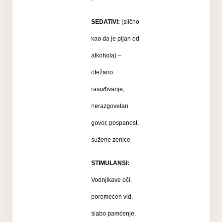
SEDATIVI:
(slično
kao da je pijan od
alkohola) –
otežano
rasuđivanje,
nerazgovetan
govor, pospanost,
sužene zenice
STIMULANSI:
Vodnjikave oči,
poremećen vid,
slabo pamćenje,