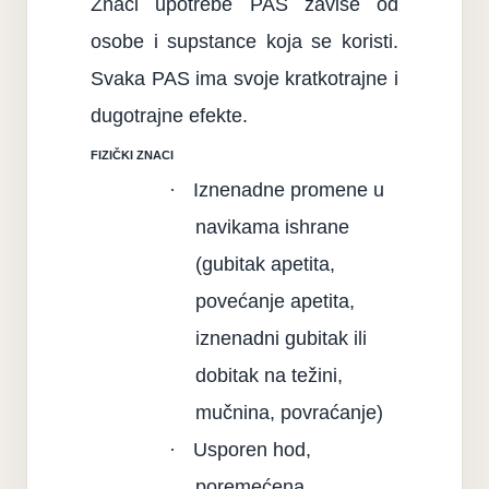
Znaci upotrebe PAS zavise od
osobe i supstance koja se koristi.
Svaka PAS ima svoje kratkotrajne i
dugotrajne efekte.
FIZI
ČKI ZNACI
·
Iznenadne promene u
navikama ishrane
(gubitak apetita,
povećanje apetita,
iznenadni gubitak ili
dobitak na težini,
mučnina, povraćanje)
·
Usporen hod,
poremećena