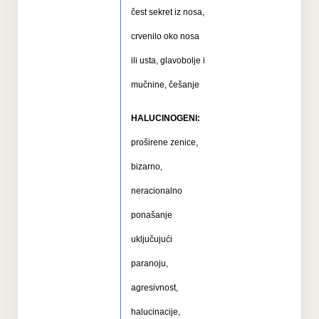
čest sekret iz nosa,
crvenilo oko nosa
ili usta, glavobolje i
mučnine, češanje
HALUCINOGENI:
proširene zenice,
bizarno,
neracionalno
ponašanje
uključujući
paranoju,
agresivnost,
halucinacije,