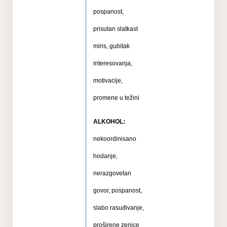
pospanost,
prisutan slatkast
miris, gubitak
interesovanja,
motivacije,
promene u težini
ALKOHOL:
nekoordinisano
hodanje,
nerazgovetan
govor, pospanost,
slabo rasuđivanje,
proširene zenice