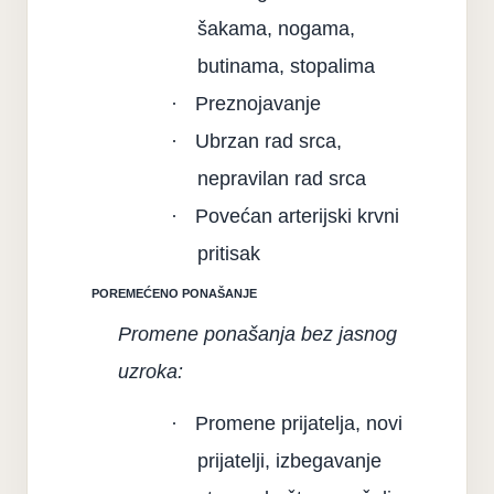
šakama, nogama,
butinama, stopalima
·
Preznojavanje
·
Ubrzan rad srca,
nepravilan rad srca
·
Povećan arterijski krvni
pritisak
POREMEĆENO PONAŠANJE
Promene ponašanja bez jasnog
uzroka:
·
Promene prijatelja, novi
prijatelji, izbegavanje