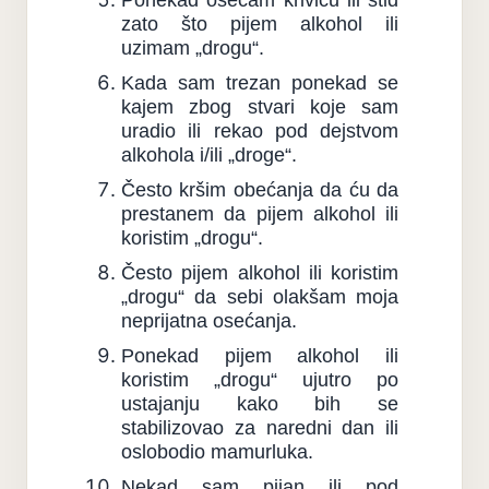
zato što pijem alkohol ili
uzimam „drogu“.
Kada sam trezan ponekad se
kajem zbog stvari koje sam
uradio ili rekao pod dejstvom
alkohola i/ili „droge“.
Često kršim obećanja da ću da
prestanem da pijem alkohol ili
koristim „drogu“.
Često pijem alkohol ili koristim
„drogu“ da sebi olakšam moja
neprijatna osećanja.
Ponekad pijem alkohol ili
koristim „drogu“ ujutro po
ustajanju kako bih se
stabilizovao za naredni dan ili
oslobodio mamurluka.
Nekad sam pijan ili pod