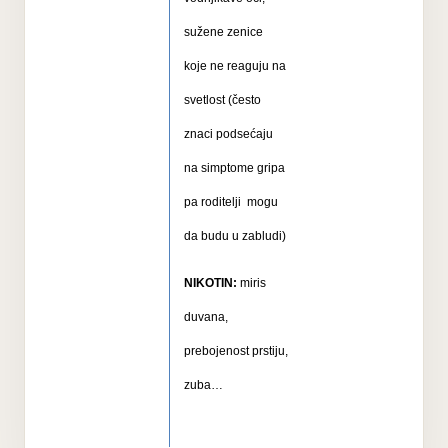
sužene zenice
koje ne reaguju na
svetlost (često
znaci podsećaju
na simptome gripa
pa roditelji
mogu
da budu u zabludi)
NIKOTIN:
miris
duvana,
prebojenost prstiju,
zuba…