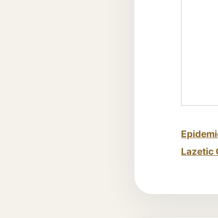
Epidemio
Lazetic