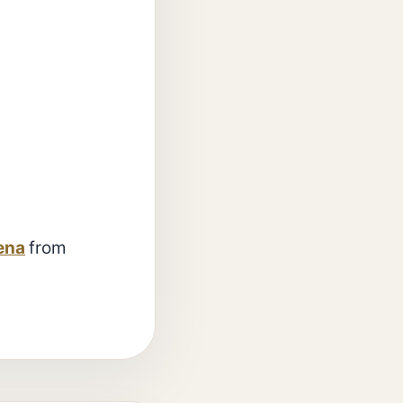
zena
from