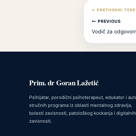
Кретање
чланка
PREVIOUS
Vodič za odgovorn
Prim. dr Goran Lažetić
Psihijatar, porodični psihoterapeut, edukator i aut
stručnih programa iz oblasti mentalnog zdravlja,
bolesti zavisnosti, patološkog kockanja i digitalnih
zavisnosti.