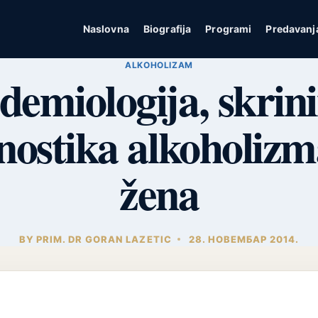
Naslovna
Biografija
Programi
Predavanj
ALKOHOLIZAM
demiologija, skrini
nostika alkoholiz
žena
BY
PRIM. DR GORAN LAZETIC
28. НОВЕМБАР 2014.