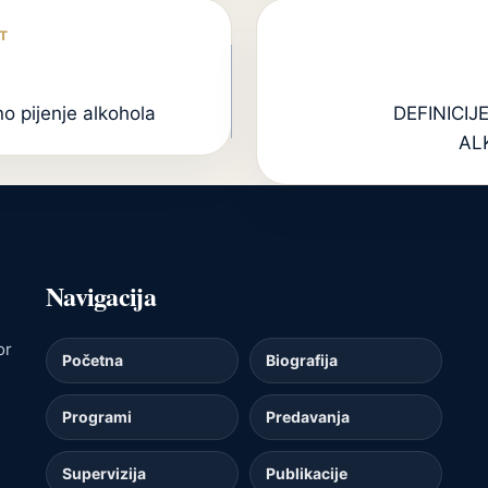
o pijenje alkohola
DEFINICIJE
AL
Navigacija
or
Početna
Biografija
Programi
Predavanja
Supervizija
Publikacije