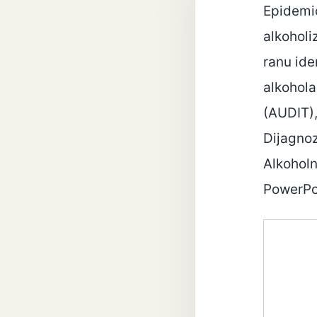
Epidemio
alkoholi
ranu iden
alkohola
(AUDIT),
Dijagnoz
Alkoholn
PowerPoi