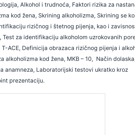
logija, Alkohol i trudnoća, Faktori rizika za nasta
zma kod žena, Skrining alkoholizma, Skrining se kor
tifikaciju rizičnog i štetnog pijenja, kao i zavisnos
, Test za identifikaciju alkoholom uzrokovanih po
 T-ACE, Definicija obrazaca rizičnog pijenja i alko
a alkoholizma kod žena, MKB – 10, Način dolaska
a anamneza, Laboratorijski testovi ukratko kroz
nt prezentaciju.