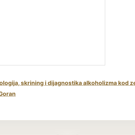
logija, skrining i dijagnostika alkoholizma kod 
 Goran