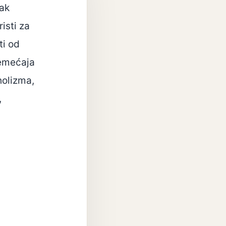
nak
isti za
ti od
remećaja
holizma,
,