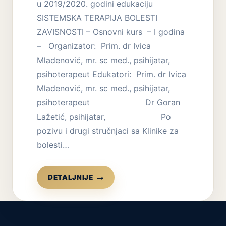
u 2019/2020. godini edukaciju
SISTEMSKA TERAPIJA BOLESTI
ZAVISNOSTI – Osnovni kurs – I godina
– Organizator: Prim. dr Ivica
Mladenović, mr. sc med., psihijatar,
psihoterapeut Edukatori: Prim. dr Ivica
Mladenović, mr. sc med., psihijatar,
psihoterapeut Dr Goran
Lažetić, psihijatar, Po
pozivu i drugi stručnjaci sa Klinike za
bolesti…
EDUKACIJA:
DETALJNIJE
SISTEMSKA
TERAPIJA
BOLESTI
ZAVISNOSTI