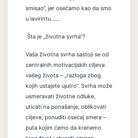
smisao“, jer osećamo kao da smo
u lavirintu……
Šta je „životna svrha“?
Vaša životna svrha sastoji se od
centralnih motivacijskih ciljeva
vašeg života – „razloga zbog
kojih ustajete ujutro“. Svrha može
usmeravati životne odluke,
uticati na ponašanje, oblikovati
ciljeve, ponuditi osećaj smera –
puta kojim ćemo da krenemo