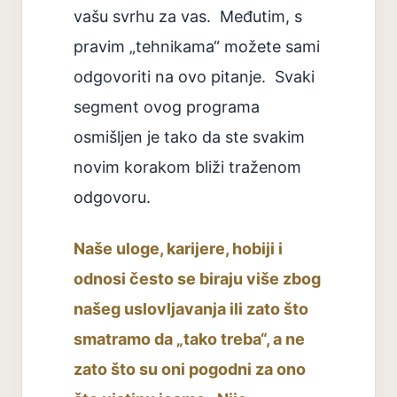
vašu svrhu za vas. Međutim, s
pravim „tehnikama“ možete sami
odgovoriti na ovo pitanje. Svaki
segment ovog programa
osmišljen je tako da ste svakim
novim korakom bliži traženom
odgovoru.
Naše uloge, karijere, hobiji i
odnosi često se biraju više zbog
našeg uslovljavanja ili zato što
smatramo da „tako treba“, a ne
zato što su oni pogodni za ono