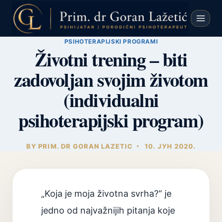
Skip
to
content
PSIHOTERAPIJSKI PROGRAMI
Životni trening – biti
zadovoljan svojim životom
(individualni
psihoterapijski program)
BY
PRIM. DR GORAN LAZETIC
10. ЈУН 2020.
„Koja je moja životna svrha?“ je
jedno od najvažnijih pitanja koje