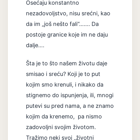
Osećaju konstantno
nezadovoljstvo, nisu srećni, kao
da im „još nešto fali“……. Da
postoje granice koje im ne daju
dalje….
Šta je to što našem životu daje
smisao i sreću? Koji je to put
kojim smo krenuli, i nikako da
stignemo do ispunjenja, ili, mnogi
putevi su pred nama, a ne znamo
kojim da krenemo, pa nismo
zadovoljni svojim životom.
Tražimo neki svoj „životni