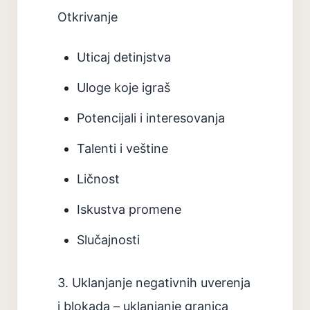
Otkrivanje
Uticaj detinjstva
Uloge koje igraš
Potencijali i interesovanja
Talenti i veštine
Ličnost
Iskustva promene
Slučajnosti
3. Uklanjanje negativnih uverenja
i blokada – uklanjanje granica