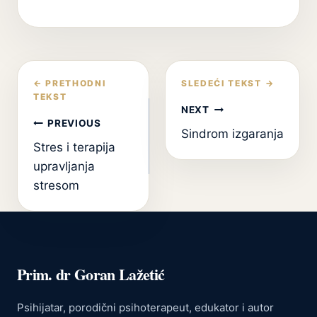
Кретање
чланка
NEXT
PREVIOUS
Sindrom izgaranja
Stres i terapija
upravljanja
stresom
Prim. dr Goran Lažetić
Psihijatar, porodični psihoterapeut, edukator i autor