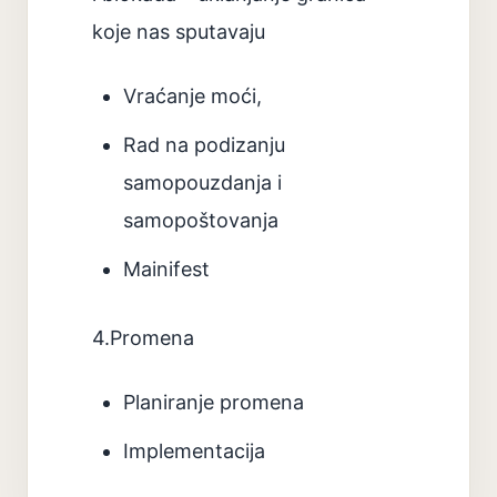
koje nas sputavaju
Vraćanje moći,
Rad na podizanju
samopouzdanja i
samopoštovanja
Mainifest
4.Promena
Planiranje promena
Implementacija