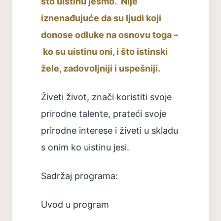
što uistinu jesmo. Nije
iznenađujuće da su ljudi koji
donose odluke na osnovu toga –
ko su uistinu oni, i što istinski
žele, zadovoljniji i uspešniji.
Živeti život, znači koristiti svoje
prirodne talente, prateći svoje
prirodne interese i živeti u skladu
s onim ko uistinu jesi.
Sadržaj programa:
Uvod u program