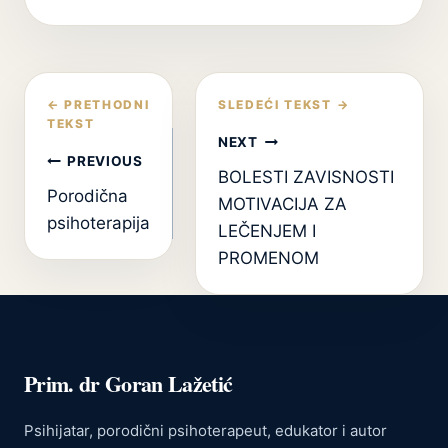
Кретање
чланка
NEXT
PREVIOUS
BOLESTI ZAVISNOSTI
Porodična
MOTIVACIJA ZA
psihoterapija
LEČENJEM I
PROMENOM
Prim. dr Goran Lažetić
Psihijatar, porodični psihoterapeut, edukator i autor