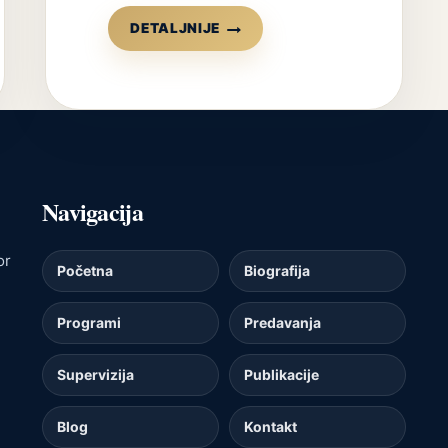
KNJIGA:
DETALJNIJE
INTERNET
–
GOSPODAR
ILI
POTČINJENI
(2006)
Navigacija
or
Početna
Biografija
Programi
Predavanja
Supervizija
Publikacije
Blog
Kontakt