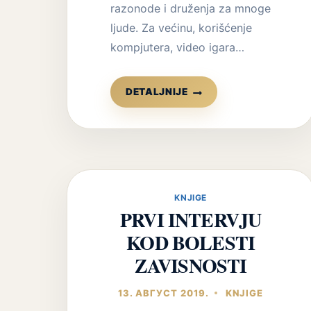
razonode i druženja za mnoge
ljude. Za većinu, korišćenje
kompjutera, video igara…
KNJIGA
DETALJNIJE
IZGUBLJENI
U
VIRTUELNOM
SVETU
–
ZAVISNOST
OD
KNJIGE
INTERNETA
PRVI INTERVJU
I
KOD BOLESTI
VIDEO
IGARA
ZAVISNOSTI
SA
TERAPIJSKIM
13. АВГУСТ 2019.
KNJIGE
PRIRUČNIKOM