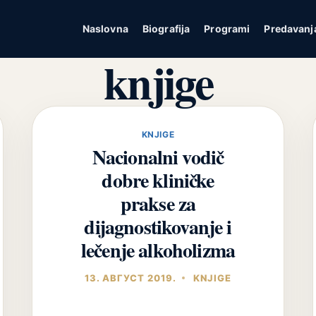
Naslovna
Biografija
Programi
Predavanj
knjige
KNJIGE
Nacionalni vodič
dobre kliničke
prakse za
dijagnostikovanje i
lečenje alkoholizma
13. АВГУСТ 2019.
KNJIGE