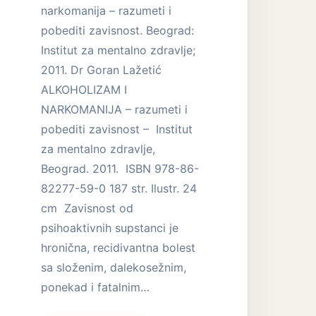
narkomanija – razumeti i
pobediti zavisnost. Beograd:
Institut za mentalno zdravlje;
2011. Dr Goran Lažetić
ALKOHOLIZAM I
NARKOMANIJA – razumeti i
pobediti zavisnost – Institut
za mentalno zdravlje,
Beograd. 2011. ISBN 978-86-
82277-59-0 187 str. Ilustr. 24
cm Zavisnost od
psihoaktivnih supstanci je
hronična, recidivantna bolest
sa složenim, dalekosežnim,
ponekad i fatalnim…