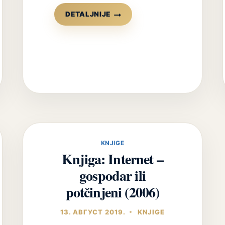
NACIONALNI
DETALJNIJE
VODIČ
DOBRE
KLINIČKE
PRAKSE
ZA
DIJAGNOSTIKOVANJE
I
LEČENJE
ALKOHOLIZMA
KNJIGE
Knjiga: Internet –
gospodar ili
potčinjeni (2006)
13. АВГУСТ 2019.
KNJIGE