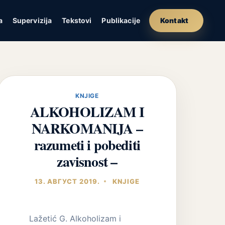
a
Supervizija
Tekstovi
Publikacije
Kontakt
KNJIGE
ALKOHOLIZAM I
NARKOMANIJA –
razumeti i pobediti
zavisnost –
13. АВГУСТ 2019.
KNJIGE
Lažetić G. Alkoholizam i