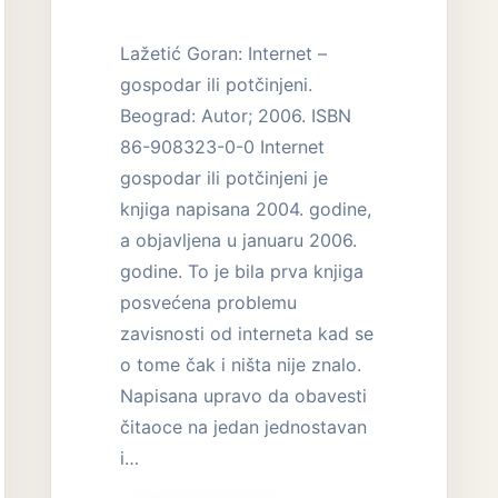
Lažetić Goran: Internet –
gospodar ili potčinjeni.
Beograd: Autor; 2006. ISBN
86-908323-0-0 Internet
gospodar ili potčinjeni je
knjiga napisana 2004. godine,
a objavljena u januaru 2006.
godine. To je bila prva knjiga
posvećena problemu
zavisnosti od interneta kad se
o tome čak i ništa nije znalo.
Napisana upravo da obavesti
čitaoce na jedan jednostavan
i…