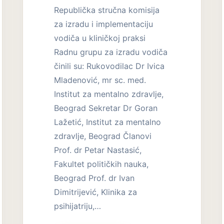
Republička stručna komisija
za izradu i implementaciju
vodiča u kliničkoj praksi
Radnu grupu za izradu vodiča
činili su: Rukovodilac Dr Ivica
Mladenović, mr sc. med.
Institut za mentalno zdravlje,
Beograd Sekretar Dr Goran
Lažetić, Institut za mentalno
zdravlje, Beograd Članovi
Prof. dr Petar Nastasić,
Fakultet političkih nauka,
Beograd Prof. dr Ivan
Dimitrijević, Klinika za
psihijatriju,…