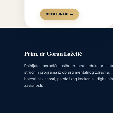
PRVI
DETALJNIJE
INTERVJU
KOD
BOLESTI
ZAVISNOSTI
Prim. dr Goran Lažetić
Psihijatar, porodični psihoterapeut, edukator i aut
stručnih programa iz oblasti mentalnog zdravlja,
bolesti zavisnosti, patološkog kockanja i digitalnih
zavisnosti.