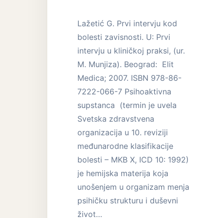
Lažetić G. Prvi intervju kod
bolesti zavisnosti. U: Prvi
intervju u kliničkoj praksi, (ur.
M. Munjiza). Beograd: Elit
Medica; 2007. ISBN 978-86-
7222-066-7 Psihoaktivna
supstanca (termin je uvela
Svetska zdravstvena
organizacija u 10. reviziji
međunarodne klasifikacije
bolesti – MKB X, ICD 10: 1992)
je hemijska materija koja
unošenjem u organizam menja
psihičku strukturu i duševni
život…