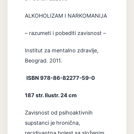
ALKOHOLIZAM I NARKOMANIJA
– razumeti i pobediti zavisnost –
Institut za mentalno zdravlje,
Beograd. 2011.
ISBN 978-86-82277-59-0
187 str. Ilustr. 24 cm
Zavisnost od psihoaktivnih
supstanci je hronična,
recidivantna bolest sa složenim,