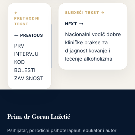
Кретање
чланка
NEXT
Nacionalni vodič dobre
PREVIOUS
kliničke prakse za
PRVI
dijagnostikovanje i
INTERVJU
lečenje alkoholizma
KOD
BOLESTI
ZAVISNOSTI
Prim. dr Goran Lažetić
Psihijatar, porodični psihoterapeut, edukator i autor