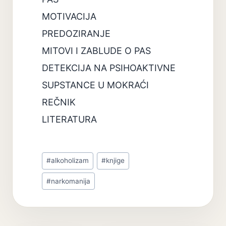
MOTIVACIJA
PREDOZIRANJE
MITOVI I ZABLUDE O PAS
DETEKCIJA NA PSIHOAKTIVNE
SUPSTANCE U MOKRAĆI
REČNIK
LITERATURA
Post
#
alkoholizam
#
knjige
Tags:
#
narkomanija