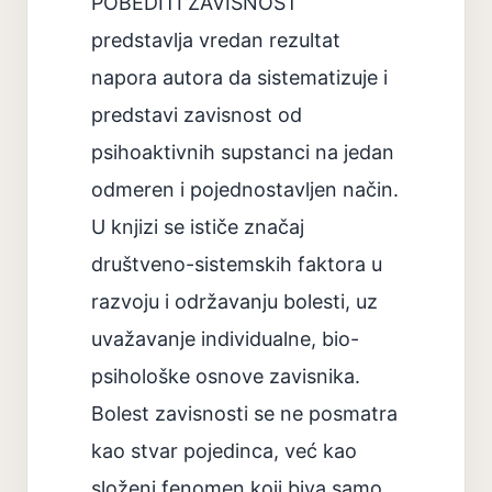
POBEDITI ZAVISNOST“
predstavlja vredan rezultat
napora autora da sistematizuje i
predstavi zavisnost od
psihoaktivnih supstanci na jedan
odmeren i pojednostavljen način.
U knjizi se ističe značaj
društveno-sistemskih faktora u
razvoju i održavanju bolesti, uz
uvažavanje individualne, bio-
psihološke osnove zavisnika.
Bolest zavisnosti se ne posmatra
kao stvar pojedinca, već kao
složeni fenomen koji biva samo