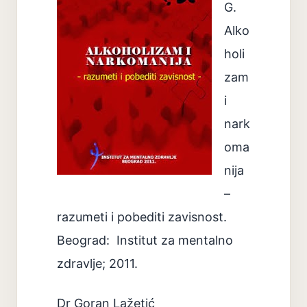
G.
Alko
holi
zam
i
nark
oma
nija
–
razumeti i pobediti zavisnost.
Beograd: Institut za mentalno
zdravlje; 2011.
Dr Goran Lažetić