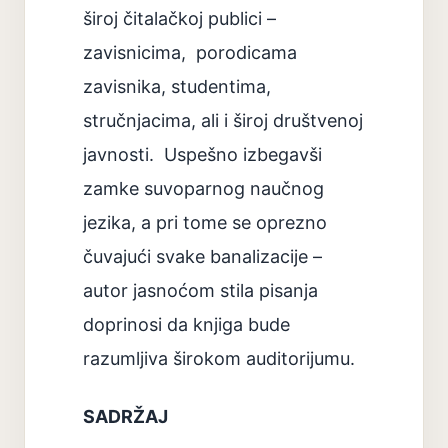
široj čitalačkoj publici –
zavisnicima, porodicama
zavisnika, studentima,
stručnjacima, ali i široj društvenoj
javnosti. Uspešno izbegavši
zamke suvoparnog naučnog
jezika, a pri tome se oprezno
čuvajući svake banalizacije –
autor jasnoćom stila pisanja
doprinosi da knjiga bude
razumljiva širokom auditorijumu.
SADRŽAJ