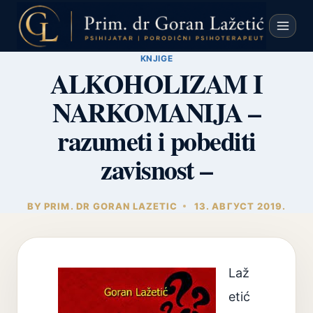
Skip
to
content
KNJIGE
ALKOHOLIZAM I
NARKOMANIJA –
razumeti i pobediti
zavisnost –
BY
PRIM. DR GORAN LAZETIC
13. АВГУСТ 2019.
Laž
etić