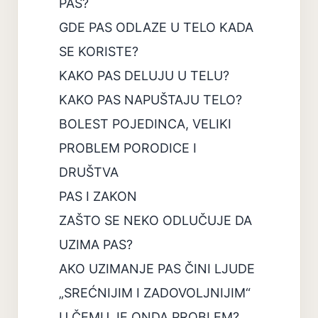
PAS?
GDE PAS ODLAZE U TELO KADA
SE KORISTE?
KAKO PAS DELUJU U TELU?
KAKO PAS NAPUŠTAJU TELO?
BOLEST POJEDINCA, VELIKI
PROBLEM PORODICE I
DRUŠTVA
PAS I ZAKON
ZAŠTO SE NEKO ODLUČUJE DA
UZIMA PAS?
AKO UZIMANJE PAS ČINI LJUDE
„SREĆNIJIM I ZADOVOLJNIJIM“
U ČEMU JE ONDA PROBLEM?