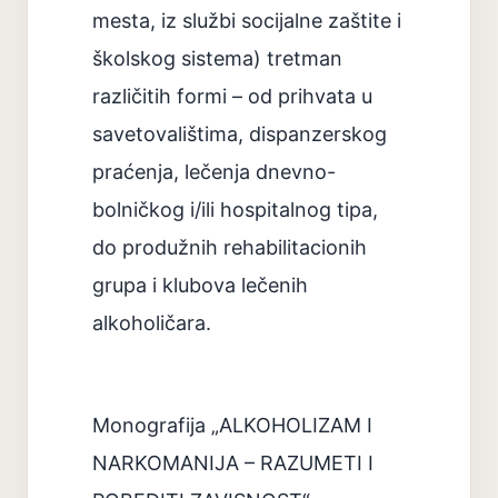
mesta, iz službi socijalne zaštite i
školskog sistema) tretman
različitih formi – od prihvata u
savetovalištima, dispanzerskog
praćenja, lečenja dnevno-
bolničkog i/ili hospitalnog tipa,
do produžnih rehabilitacionih
grupa i klubova lečenih
alkoholičara.
Monografija „ALKOHOLIZAM I
NARKOMANIJA – RAZUMETI I