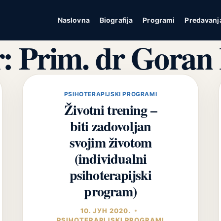
Naslovna
Biografija
Programi
Predavanj
: Prim. dr Goran 
PSIHOTERAPIJSKI PROGRAMI
Životni trening –
biti zadovoljan
svojim životom
(individualni
psihoterapijski
program)
10. ЈУН 2020.
PSIHOTERAPIJSKI PROGRAMI