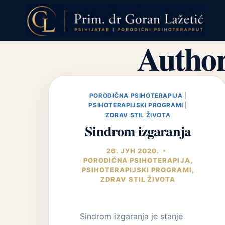
Skip
to
content
Author
PORODIČNA PSIHOTERAPIJA
|
PSIHOTERAPIJSKI PROGRAMI
|
ZDRAV STIL ŽIVOTA
Sindrom izgaranja
26. ЈУН 2020.
PORODIČNA PSIHOTERAPIJA
,
PSIHOTERAPIJSKI PROGRAMI
,
ZDRAV STIL ŽIVOTA
Sindrom izgaranja je stanje