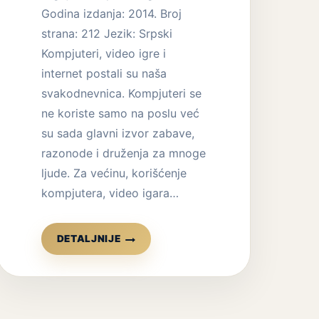
Godina izdanja: 2014. Broj
strana: 212 Jezik: Srpski
Kompjuteri, video igre i
internet postali su naša
svakodnevnica. Kompjuteri se
ne koriste samo na poslu već
su sada glavni izvor zabave,
razonode i druženja za mnoge
ljude. Za većinu, korišćenje
kompjutera, video igara…
KNJIGA
DETALJNIJE
IZGUBLJENI
U
VIRTUELNOM
SVETU
–