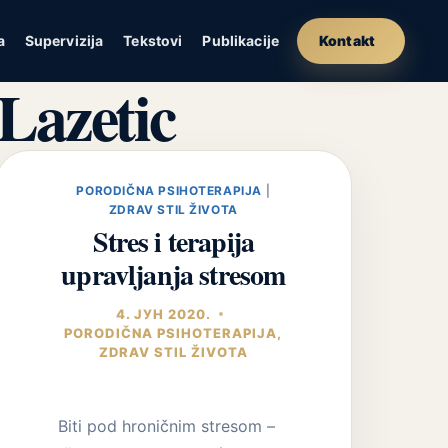
a
Supervizija
Tekstovi
Publikacije
Kontakt
Lazetic
PORODIČNA PSIHOTERAPIJA
|
ZDRAV STIL ŽIVOTA
Stres i terapija
upravljanja stresom
4. ЈУН 2020.
PORODIČNA PSIHOTERAPIJA
,
ZDRAV STIL ŽIVOTA
Biti pod hroničnim stresom –