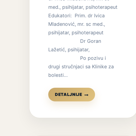
med., psihijatar, psihoterapeut
Edukatori: Prim. dr Ivica
Mladenović, mr. sc med.,
psihijatar, psihoterapeut
Dr Goran
Lažetić, psihijatar,
Po pozivu i
drugi stručnjaci sa Klinike za
bolesti…
EDUKACIJA:
DETALJNIJE
SISTEMSKA
TERAPIJA
BOLESTI
ZAVISNOSTI
2019/2020.