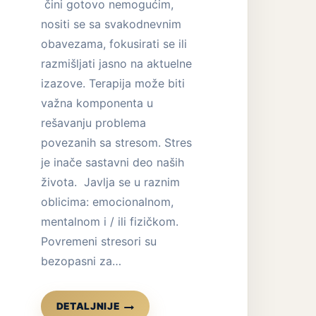
čini gotovo nemogućim,
nositi se sa svakodnevnim
obavezama, fokusirati se ili
razmišljati jasno na aktuelne
izazove. Terapija može biti
važna komponenta u
rešavanju problema
povezanih sa stresom. Stres
je inače sastavni deo naših
života. Javlja se u raznim
oblicima: emocionalnom,
mentalnom i / ili fizičkom.
Povremeni stresori su
bezopasni za…
STRES
DETALJNIJE