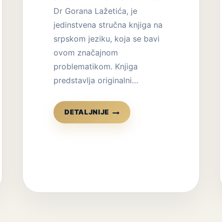
Dr Gorana Lažetića, je
jedinstvena stručna knjiga na
srpskom jeziku, koja se bavi
ovom značajnom
problematikom. Knjiga
predstavlja originalni…
KNJIGA
DETALJNIJE
ZAVISNOST
OD
KOCKANJA
–
SA
TERAPIJSKIM
PRIRUČNIKOM