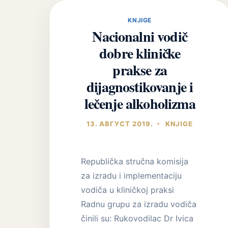
KNJIGE
Nacionalni vodič
dobre kliničke
prakse za
dijagnostikovanje i
lečenje alkoholizma
13. АВГУСТ 2019.
KNJIGE
Republička stručna komisija
za izradu i implementaciju
vodiča u kliničkoj praksi
Radnu grupu za izradu vodiča
činili su: Rukovodilac Dr Ivica