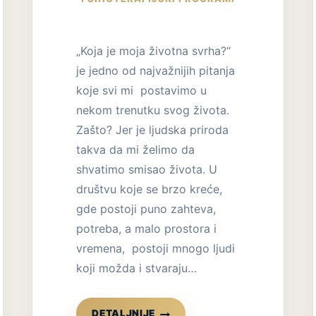
„Koja je moja životna svrha?“
je jedno od najvažnijih pitanja
koje svi mi postavimo u
nekom trenutku svog života.
Zašto? Jer je ljudska priroda
takva da mi želimo da
shvatimo smisao života. U
društvu koje se brzo kreće,
gde postoji puno zahteva,
potreba, a malo prostora i
vremena, postoji mnogo ljudi
koji možda i stvaraju…
ŽIVOTNI
DETALJNIJE