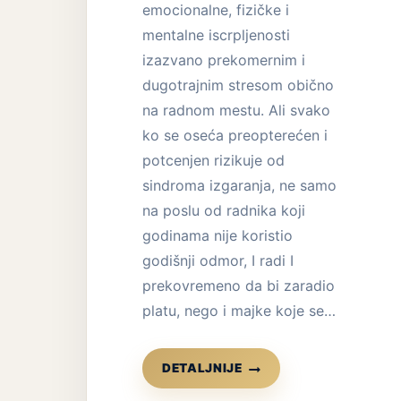
emocionalne, fizičke i
mentalne iscrpljenosti
izazvano prekomernim i
dugotrajnim stresom obično
na radnom mestu. Ali svako
ko se oseća preopterećen i
potcenjen rizikuje od
sindroma izgaranja, ne samo
na poslu od radnika koji
godinama nije koristio
godišnji odmor, I radi I
prekovremeno da bi zaradio
platu, nego i majke koje se…
SINDROM
DETALJNIJE
IZGARANJA