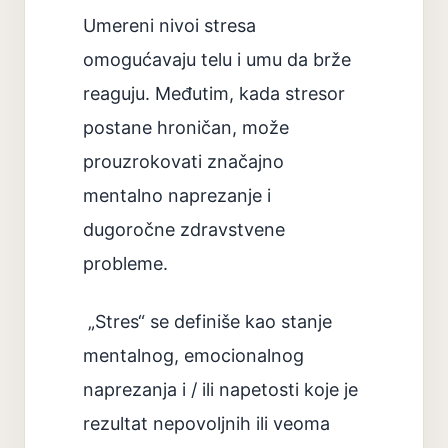
Umereni nivoi stresa
omogućavaju telu i umu da brže
reaguju. Međutim, kada stresor
postane hroničan, može
prouzrokovati značajno
mentalno naprezanje i
dugoročne zdravstvene
probleme.
„Stres“ se definiše kao stanje
mentalnog, emocionalnog
naprezanja i / ili napetosti koje je
rezultat nepovoljnih ili veoma