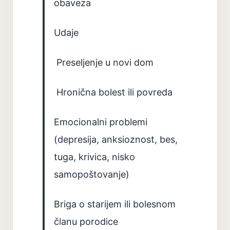
obaveza
Udaje
Preseljenje u novi dom
Hronična bolest ili povreda
Emocionalni problemi
(depresija, anksioznost, bes,
tuga, krivica, nisko
samopoštovanje)
Briga o starijem ili bolesnom
članu porodice