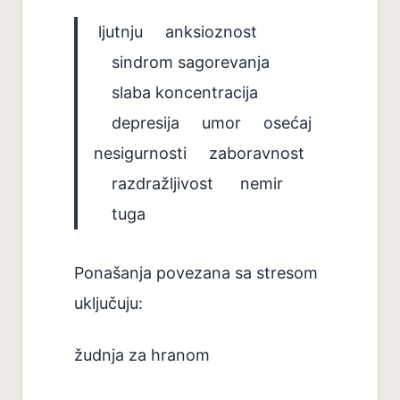
ljutnju anksioznost
sindrom sagorevanja
slaba koncentracija
depresija umor osećaj
nesigurnosti zaboravnost
razdražljivost nemir
tuga
Ponašanja povezana sa stresom
uključuju:
žudnja za hranom