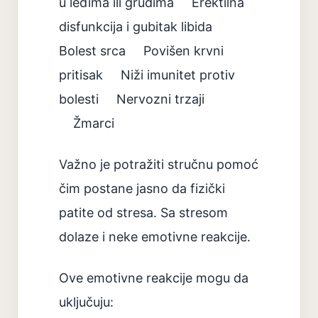
u leđima ili grudima Erektilna
disfunkcija i gubitak libida
Bolest srca Povišen krvni
pritisak Niži imunitet protiv
bolesti Nervozni trzaji
Žmarci
Važno je potražiti stručnu pomoć
čim postane jasno da fizički
patite od stresa. Sa stresom
dolaze i neke emotivne reakcije.
Ove emotivne reakcije mogu da
uključuju: