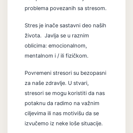
problema povezanih sa stresom.
Stres je inače sastavni deo naših
života. Javlja se u raznim
oblicima: emocionalnom,
mentalnom i / ili fizičkom.
Povremeni stresori su bezopasni
za naše zdravlje. U stvari,
stresori se mogu koristiti da nas
potaknu da radimo na važnim
ciljevima ili nas motivišu da se
izvučemo iz neke loše situacije.