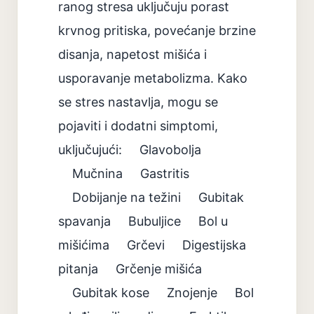
ranog stresa uključuju porast
krvnog pritiska, povećanje brzine
disanja, napetost mišića i
usporavanje metabolizma. Kako
se stres nastavlja, mogu se
pojaviti i dodatni simptomi,
uključujući: Glavobolja
Mučnina Gastritis
Dobijanje na težini Gubitak
spavanja Bubuljice Bol u
mišićima Grčevi Digestijska
pitanja Grčenje mišića
Gubitak kose Znojenje Bol