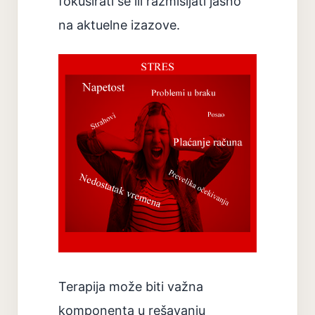
fokusirati se ili razmišljati jasno
na aktuelne izazove.
Terapija može biti važna
komponenta u rešavanju