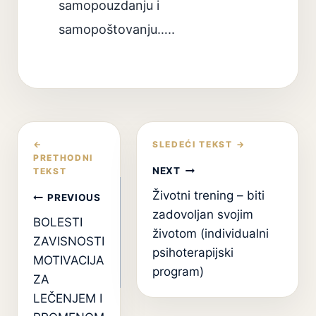
samopouzdanju i
samopoštovanju…..
Кретање
чланка
NEXT
Životni trening – biti
PREVIOUS
zadovoljan svojim
BOLESTI
životom (individualni
ZAVISNOSTI
psihoterapijski
MOTIVACIJA
program)
ZA
LEČENJEM I