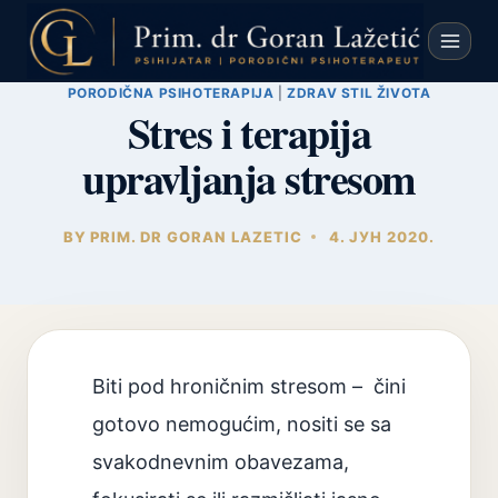
Skip
to
content
PORODIČNA PSIHOTERAPIJA
|
ZDRAV STIL ŽIVOTA
Stres i terapija
upravljanja stresom
BY
PRIM. DR GORAN LAZETIC
4. ЈУН 2020.
Biti pod hroničnim stresom – čini
gotovo nemogućim, nositi se sa
svakodnevnim obavezama,