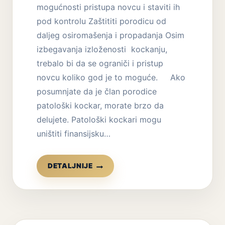
mogućnosti pristupa novcu i staviti ih
pod kontrolu Zaštititi porodicu od
daljeg osiromašenja i propadanja Osim
izbegavanja izloženosti kockanju,
trebalo bi da se ograniči i pristup
novcu koliko god je to moguće. Ako
posumnjate da je član porodice
patološki kockar, morate brzo da
delujete. Patološki kockari mogu
uništiti finansijsku…
ZAVISNOST
DETALJNIJE
OD
KOCKANJA
–
FINANSIJSKA
ZAŠTITA