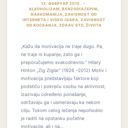
13. ФЕБРУАР 2015.
ALKOHOLIZAM
,
BENZODIAZEPINI
,
NARKOMANIJA
,
ZAVISNOST OD
INTERNETA I VIDEO IGARA
,
ZAVISNOST
OD KOCKANJA
,
ZDRAV STIL ŽIVOTA
„Kažu da motivacija ne traje dugo. Pa,
ne traje ni kupanje, zato ga i
preporučujemo svakodnevno.“ Hilary
Hinton „Zig Ziglar“ (1926 –2012) Motiv i
motivacija predstavljaju faktore koji
podstiču i pokreću osobu na aktivnost;
izazivaju određeno ponašanje,
održavaju ga i usmeravaju ka nekom
cilju. Tokom celog lečenja nepohodno
je raditi na opstanku početne
motivacije, ali i na…