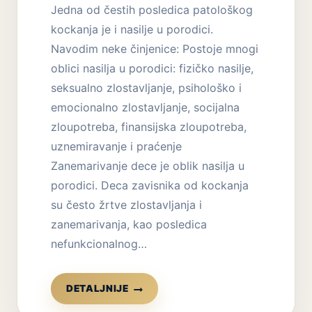
Jedna od čestih posledica patološkog
kockanja je i nasilje u porodici.
Navodim neke činjenice: Postoje mnogi
oblici nasilja u porodici: fizičko nasilje,
seksualno zlostavljanje, psihološko i
emocionalno zlostavljanje, socijalna
zloupotreba, finansijska zloupotreba,
uznemiravanje i praćenje
Zanemarivanje dece je oblik nasilja u
porodici. Deca zavisnika od kockanja
su često žrtve zlostavljanja i
zanemarivanja, kao posledica
nefunkcionalnog…
ZAVISNOST
DETALJNIJE
OD