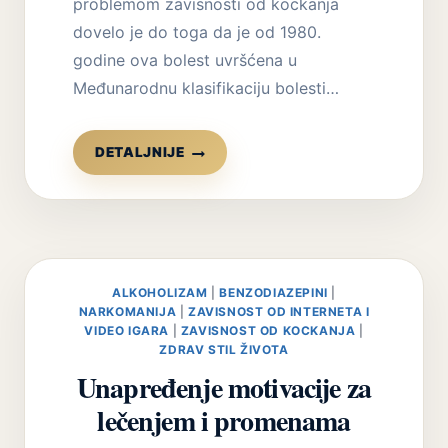
problemom zavisnosti od kockanja
dovelo je do toga da je od 1980.
godine ova bolest uvršćena u
Međunarodnu klasifikaciju bolesti…
KRATKI
DETALJNIJE
ISTORIJAT
KOCKANJA
ALKOHOLIZAM
|
BENZODIAZEPINI
|
NARKOMANIJA
|
ZAVISNOST OD INTERNETA I
VIDEO IGARA
|
ZAVISNOST OD KOCKANJA
|
ZDRAV STIL ŽIVOTA
Unapređenje motivacije za
lečenjem i promenama