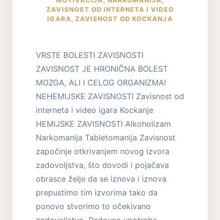
ZAVISNOST OD INTERNETA I VIDEO
IGARA
,
ZAVISNOST OD KOCKANJA
VRSTE BOLESTI ZAVISNOSTI
ZAVISNOST JE HRONIČNA BOLEST
MOZGA, ALI I CELOG ORGANIZMA!
NEHEMIJSKE ZAVISNOSTI Zavisnost od
interneta i video igara Kockanje
HEMIJSKE ZAVISNOSTI Alkoholizam
Narkomanija Tabletomanija Zavisnost
započinje otkrivanjem novog izvora
zadovoljstva, što dovodi i pojačava
obrasce želje da se iznova i iznova
prepustimo tim izvorima tako da
ponovo stvorimo to očekivano
zadovoljstvo. Redovna upotreba…