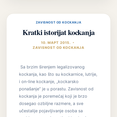
–
VRSTE
ZAVISNIKA
DO
ZAVISNOST OD KOCKANJA
KOCKANJA
Kratki istorijat kockanja
10. МАРТ 2015.
ZAVISNOST OD KOCKANJA
Sa brzim širenjem legalizovanog
kockanja, kao što su kockarnice, lutrije,
i on-line kockanje, „kockarsko
ponašanje” je u porastu. Zavisnost od
kockanja je poremećaj koji je brzo
dosegao ozbiljne razmere, a sve
učestalije pojavljivanje osoba sa