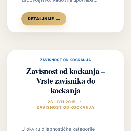
BOLESTI
DETALJNIJE
ZAVISNOSTI
MOTIVACIJA
ZA
LEČENJEM
I
PROMENOM
ZAVISNOST OD KOCKANJA
Zavisnost od kockanja –
Vrste zavisnika do
kockanja
23. ЈУН 2015.
ZAVISNOST OD KOCKANJA
U okviru dijagnostičke kategorije