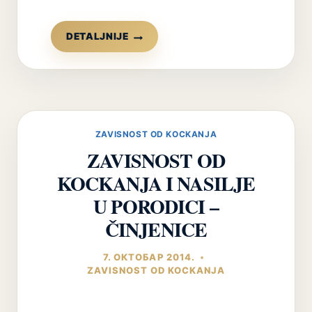
KAKO
DETALJNIJE
MOTIVISATI
ZAVISNIKA
DA
SE
LEČI
(ALKOHOLIZAM,
ZAVISNOST OD KOCKANJA
NARKOMANIJA,
ZAVISNOST OD
KOCKANJE,
INTERNET,
KOCKANJA I NASILJE
VIDEO
IGRE)?
U PORODICI –
ČINJENICE
7. ОКТОБАР 2014.
ZAVISNOST OD KOCKANJA