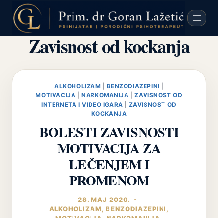
Skip
to
content
Zavisnost od kockanja
ALKOHOLIZAM
|
BENZODIAZEPINI
|
MOTIVACIJA
|
NARKOMANIJA
|
ZAVISNOST OD
INTERNETA I VIDEO IGARA
|
ZAVISNOST OD
KOCKANJA
BOLESTI ZAVISNOSTI
MOTIVACIJA ZA
LEČENJEM I
PROMENOM
28. МАЈ 2020.
ALKOHOLIZAM
,
BENZODIAZEPINI
,
MOTIVACIJA
,
NARKOMANIJA
,