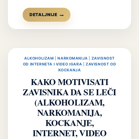
TERAPIJA
DETALJNIJE
POEZIJOM
(„POEZIJA-
TERAPIJA“)
I
DEO
ALKOHOLIZAM
|
NARKOMANIJA
|
ZAVISNOST
OD INTERNETA I VIDEO IGARA
|
ZAVISNOST OD
KOCKANJA
KAKO MOTIVISATI
ZAVISNIKA DA SE LEČI
(ALKOHOLIZAM,
NARKOMANIJA,
KOCKANJE,
INTERNET, VIDEO