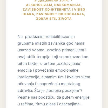
3. ДЕЦЕМБАР 2014.
ALKOHOLIZAM
,
NARKOMANIJA
,
ZAVISNOST OD INTERNETA I VIDEO
IGARA
,
ZAVISNOST OD KOCKANJA
,
ZDRAV STIL ŽIVOTA
Na produžnim rehabilitacionim
grupama mladih zavisnika godinama
unazad veoma uspešno primenjujem i
ovaj oblik terapije koji se pokazao kao
bitan faktor u bržem „ozdravljenju“
emocija i povećanju emocionalne
inteligencije, a samim tim i kvalitetnijem
očuvanju i unapređenju mentalnog
zdravlja. Šta je „terapija poezijom“?
Pesme nas podstiču. da putem energije
u rečima, ritmu glasa i osećanjima…