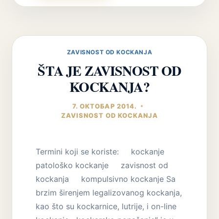
KOCKANJA
I
NASILJE
U
PORODICI
ZAVISNOST OD KOCKANJA
–
ŠTA JE ZAVISNOST OD
ČINJENICE
KOCKANJA?
7. ОКТОБАР 2014.
ZAVISNOST OD KOCKANJA
Termini koji se koriste: kockanje
patološko kockanje zavisnost od
kockanja kompulsivno kockanje Sa
brzim širenjem legalizovanog kockanja,
kao što su kockarnice, lutrije, i on-line