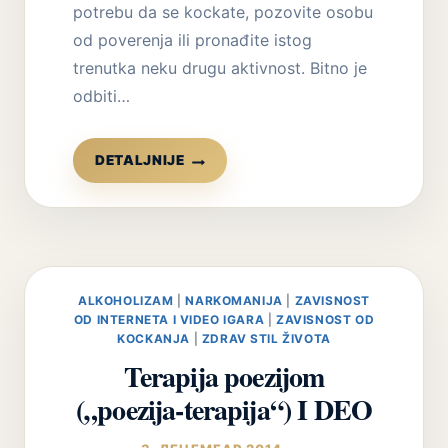
potrebu da se kockate, pozovite osobu
od poverenja ili pronađite istog
trenutka neku drugu aktivnost. Bitno je
odbiti…
PREVENCIJA
DETALJNIJE
PONOVNOG
KOCKANJA
(RECIDIVA)
ALKOHOLIZAM
|
NARKOMANIJA
|
ZAVISNOST
OD INTERNETA I VIDEO IGARA
|
ZAVISNOST OD
KOCKANJA
|
ZDRAV STIL ŽIVOTA
Terapija poezijom
(„poezija-terapija“) I DEO