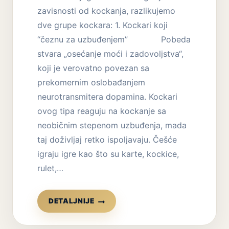
zavisnosti od kockanja, razlikujemo
dve grupe kockara: 1. Kockari koji
“čeznu za uzbuđenjem” Pobeda
stvara „osećanje moći i zadovoljstva“,
koji je verovatno povezan sa
prekomernim oslobađanjem
neurotransmitera dopamina. Kockari
ovog tipa reaguju na kockanje sa
neobičnim stepenom uzbuđenja, mada
taj doživljaj retko ispoljavaju. Češće
igraju igre kao što su karte, kockice,
rulet,…
ZAVISNOST
DETALJNIJE
OD
KOCKANJA