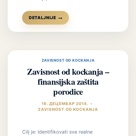
UNAPREĐENJE
DETALJNIJE
MOTIVACIJE
ZA
LEČENJEM
I
PROMENAMA
ZAVISNOST OD KOCKANJA
Zavisnost od kockanja –
finansijska zaštita
porodice
16. ДЕЦЕМБАР 2014.
ZAVISNOST OD KOCKANJA
Cilj je: Identifikovati sve realne