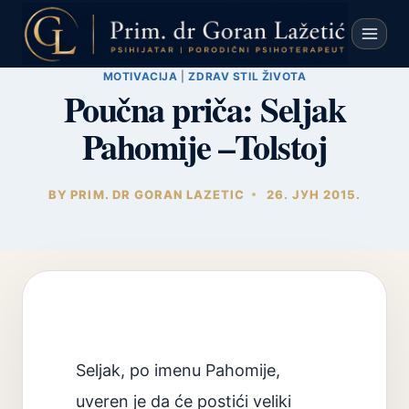
Skip
to
content
MOTIVACIJA
|
ZDRAV STIL ŽIVOTA
Poučna priča: Seljak
Pahomije –Tolstoj
BY
PRIM. DR GORAN LAZETIC
26. ЈУН 2015.
Seljak, po imenu Pahomije,
uveren je da će postići veliki