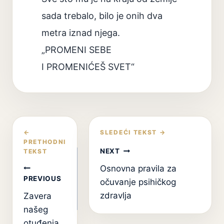
sada trebalo, bilo je onih dva
metra iznad njega.
„PROMENI SEBE
I PROMENIĆEŠ SVET“
Кретање
чланка
NEXT
Osnovna pravila za
PREVIOUS
očuvanje psihičkog
zdravlja
Zavera
našeg
otuđenja