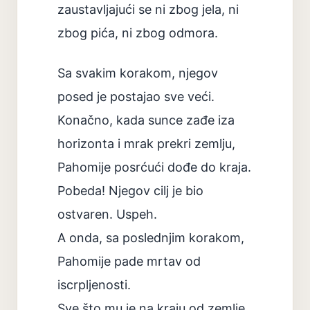
zaustavljajući se ni zbog jela, ni
zbog pića, ni zbog odmora.
Sa svakim korakom, njegov
posed je postajao sve veći.
Konačno, kada sunce zađe iza
horizonta i mrak prekri zemlju,
Pahomije posrćući dođe do kraja.
Pobeda! Njegov cilj je bio
ostvaren. Uspeh.
A onda, sa poslednjim korakom,
Pahomije pade mrtav od
iscrpljenosti.
Sve što mu je na kraju od zemlje