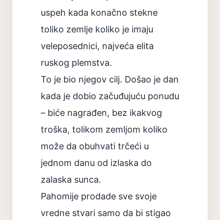
uspeh kada konačno stekne
toliko zemlje koliko je imaju
veleposednici, najveća elita
ruskog plemstva.
To je bio njegov cilj. Došao je dan
kada je dobio začuđujuću ponudu
– biće nagrađen, bez ikakvog
troška, tolikom zemljom koliko
može da obuhvati trčeći u
jednom danu od izlaska do
zalaska sunca.
Pahomije prodade sve svoje
vredne stvari samo da bi stigao