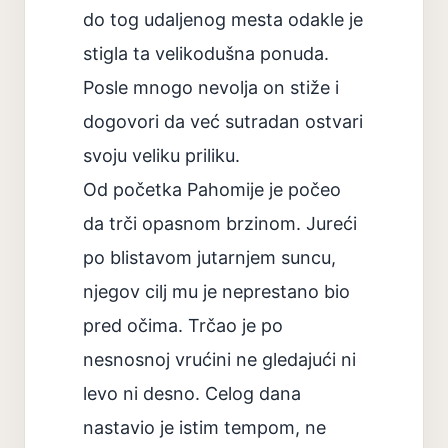
do tog udaljenog mesta odakle je
stigla ta velikodušna ponuda.
Posle mnogo nevolja on stiže i
dogovori da već sutradan ostvari
svoju veliku priliku.
Od početka Pahomije je počeo
da trči opasnom brzinom. Jureći
po blistavom jutarnjem suncu,
njegov cilj mu je neprestano bio
pred očima. Trčao je po
nesnosnoj vrućini ne gledajući ni
levo ni desno. Celog dana
nastavio je istim tempom, ne