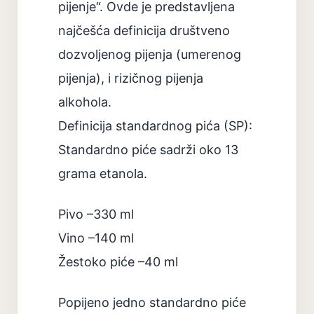
pijenje“. Ovde je predstavljena
najčešća definicija društveno
dozvoljenog pijenja (umerenog
pijenja), i rizičnog pijenja
alkohola.
Definicija standardnog pića (SP):
Standardno piće sadrži oko 13
grama etanola.
Pivo –330 ml
Vino –140 ml
Žestoko piće –40 ml
Popijeno jedno standardno piće