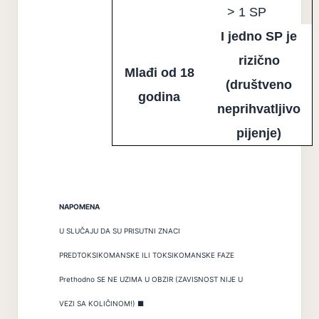
> 1 SP
I jedno SP je
rizično
Mlađi od 18
(društveno
godina
neprihvatljivo
pijenje)
NAPOMENA
U SLUČAJU DA SU PRISUTNI ZNACI
PREDTOKSIKOMANSKE ILI TOKSIKOMANSKE FAZE
Prethodno SE NE UZIMA U OBZIR (ZAVISNOST NIJE U
VEZI SA KOLIČINOM!) ■