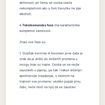
aktivnosti, pri čemu se osoba oseća
nekompletnom ako u tom trenutku ne pije
alkohol).
4.
Toksikomanska faza
ima karakteristike
kompletne zavisnosti.
Znaci ove faze su:
1. Gubitak kontrole ili fenomen prve čaše je
znak da je došlo do složenih promena u
mozgu koje su trajne. Osoba se ne može
zaustaviti u pijenju, pa čak i nakon lečenja i
apstinencije (nepijenja), s obzirom na
trajnost ove promene: ukoliko popije prvu
čašu, neće moći na njoj da se zaustavi.