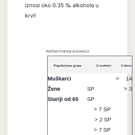
iznosi oko 0.35 ‰ alkohola u
krvi!
RIZIČNO PIJENJE ALKOHOLA
Populaciona grupa
U sedmici
U danu
Muškarci
> 14
Žene
SP
> 3
Stariji od 65
SP
> 7 SP
> 2 SP
> 7 SP