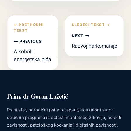
Кретање
чланка
NEXT
PREVIOUS
Razvoj narkomanije
Alkohol i
energetska pića
Prim. dr Goran Lažetić
Psihijatar, porodični psihoterapeut, edukator i autor
stručnih programa iz oblasti mentalnog zdravlja, bolesti
zavisnosti, patološkog kockanja i digitalnih zavisnosti.