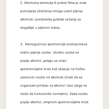
2. Alkoholna amnezija ili prekid filma je znak
postojanja oštećenja mozga usled pijenja
alkohola i predstavlja gubitak sećanja za
događaje u pijanom stanju.
3. Nemogućnost apstinencije podrazumeva
stalno pijenje osobe. Ukoliko osoba ne
popije alkohol, javljaju se znaci
apstinencijalne krize koji ukazuju na fizičku
zavisnost osobe od alkohola (znači da se
organizam privikao na alkohol i bez njega ne
može da funkcioniše normalno). Kada osoba
popije alkohol, simptomi apstinencijalne krize