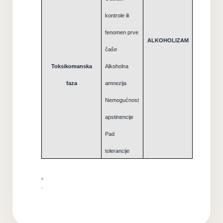
kontrole ili
fenomen prve
ALKOHOLIZAM
čaše
Toksikomanska
Alkoholna
faza
amnezija
Nemogućnost
apstinencije
Pad
tolerancije