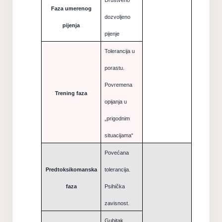
Društveno
Faza umerenog
dozvoljeno
pijenja
pijenje
Tolerancija u
porastu.
Povremena
Trening faza
opijanja u
„prigodnim
situacijama“
Povećana
Predtoksikomanska
tolerancija.
faza
Psihička
zavisnost.
Gubitak