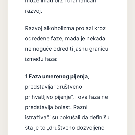
može imati brz i dramatičan
razvoj.
Razvoj alkoholizma prolazi kroz
određene faze, mada je nekada
nemoguće odrediti jasnu granicu
između faza:
1.
Faza umerenog pijenja
,
predstavlja ”društveno
prihvatljivo pijenje”, i ova faza ne
predstavlja bolest. Razni
istraživači su pokušali da definišu
šta je to „društveno dozvoljeno