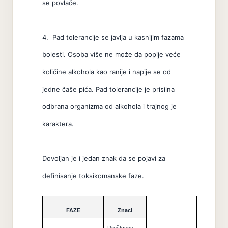
se povlače.
4. Pad tolerancije se javlja u kasnijim fazama
bolesti. Osoba više ne može da popije veće
količine alkohola kao ranije i napije se od
jedne čaše pića. Pad tolerancije je prisilna
odbrana organizma od alkohola i trajnog je
karaktera.
Dovoljan je i jedan znak da se pojavi za
definisanje toksikomanske faze.
FAZE
Znaci