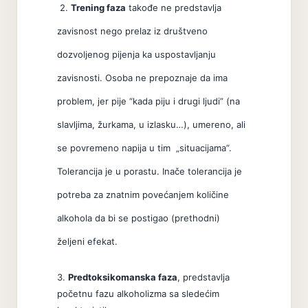
2.
Trening faza
takođe ne predstavlja
zavisnost nego prelaz iz društveno
dozvoljenog pijenja ka uspostavljanju
zavisnosti. Osoba ne prepoznaje da ima
problem, jer pije “kada piju i drugi ljudi” (na
slavljima, žurkama, u izlasku…), umereno, ali
se povremeno napija u tim „situacijama”.
Tolerancija je u porastu. Inače tolerancija je
potreba za znatnim povećanjem količine
alkohola da bi se postigao (prethodni)
željeni efekat.
3.
Predtoksikomanska faza
, predstavlja
početnu fazu alkoholizma sa sledećim