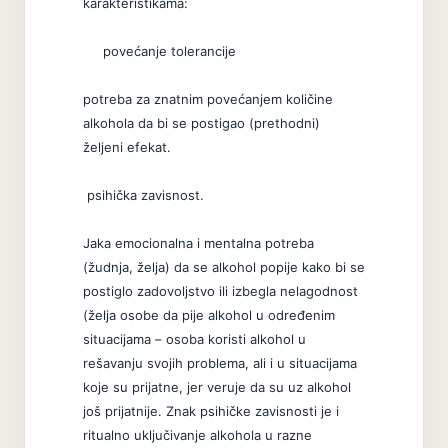
karakteristikama:
povećanje tolerancije
potreba za znatnim povećanjem količine
alkohola da bi se postigao (prethodni)
željeni efekat.
psihička zavisnost.
Jaka emocionalna i mentalna potreba
(žudnja, želja) da se alkohol popije kako bi se
postiglo zadovoljstvo ili izbegla nelagodnost
(želja osobe da pije alkohol u određenim
situacijama – osoba koristi alkohol u
rešavanju svojih problema, ali i u situacijama
koje su prijatne, jer veruje da su uz alkohol
još prijatnije. Znak psihičke zavisnosti je i
ritualno uključivanje alkohola u razne