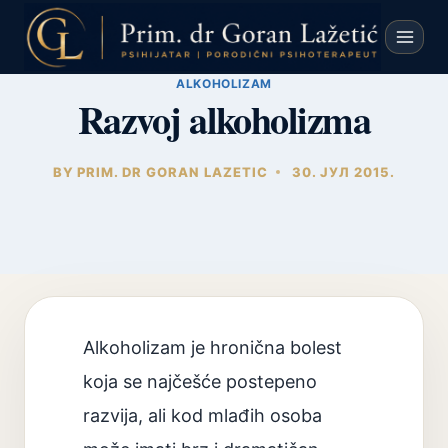
Skip
to
content
ALKOHOLIZAM
Razvoj alkoholizma
BY
PRIM. DR GORAN LAZETIC
30. ЈУЛ 2015.
Alkoholizam je hronična bolest
koja se najčešće postepeno
razvija, ali kod mlađih osoba