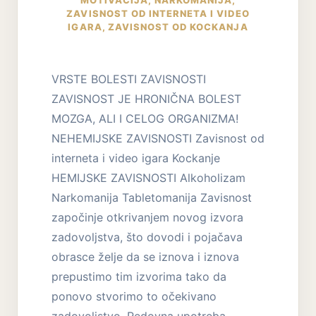
ZAVISNOST OD INTERNETA I VIDEO
IGARA
,
ZAVISNOST OD KOCKANJA
VRSTE BOLESTI ZAVISNOSTI
ZAVISNOST JE HRONIČNA BOLEST
MOZGA, ALI I CELOG ORGANIZMA!
NEHEMIJSKE ZAVISNOSTI Zavisnost od
interneta i video igara Kockanje
HEMIJSKE ZAVISNOSTI Alkoholizam
Narkomanija Tabletomanija Zavisnost
započinje otkrivanjem novog izvora
zadovoljstva, što dovodi i pojačava
obrasce želje da se iznova i iznova
prepustimo tim izvorima tako da
ponovo stvorimo to očekivano
zadovoljstvo. Redovna upotreba…