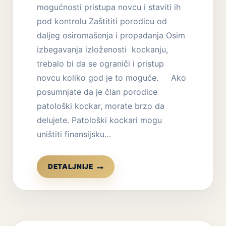
mogućnosti pristupa novcu i staviti ih
pod kontrolu Zaštititi porodicu od
daljeg osiromašenja i propadanja Osim
izbegavanja izloženosti kockanju,
trebalo bi da se ograniči i pristup
novcu koliko god je to moguće. Ako
posumnjate da je član porodice
patološki kockar, morate brzo da
delujete. Patološki kockari mogu
uništiti finansijsku…
ZAVISNOST
DETALJNIJE
OD
KOCKANJA
–
FINANSIJSKA
ZAŠTITA