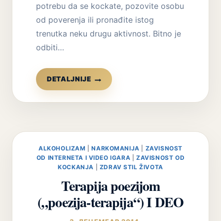
potrebu da se kockate, pozovite osobu
od poverenja ili pronađite istog
trenutka neku drugu aktivnost. Bitno je
odbiti…
PREVENCIJA
DETALJNIJE
PONOVNOG
KOCKANJA
(RECIDIVA)
ALKOHOLIZAM
|
NARKOMANIJA
|
ZAVISNOST
OD INTERNETA I VIDEO IGARA
|
ZAVISNOST OD
KOCKANJA
|
ZDRAV STIL ŽIVOTA
Terapija poezijom
(„poezija-terapija“) I DEO