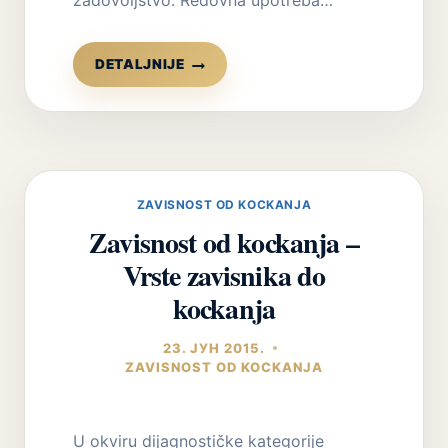
BOLESTI
DETALJNIJE
ZAVISNOSTI
MOTIVACIJA
ZA
LEČENJEM
I
PROMENOM
ZAVISNOST OD KOCKANJA
Zavisnost od kockanja –
Vrste zavisnika do
kockanja
23. ЈУН 2015.
ZAVISNOST OD KOCKANJA
U okviru dijagnostičke kategorije