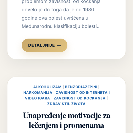
problemom zavisnosti od kockanja
dovelo je do toga da je od 1980.
godine ova bolest uvršćena u
Međunarodnu klasifikaciju bolesti…
KRATKI
DETALJNIJE
ISTORIJAT
KOCKANJA
ALKOHOLIZAM
|
BENZODIAZEPINI
|
NARKOMANIJA
|
ZAVISNOST OD INTERNETA I
VIDEO IGARA
|
ZAVISNOST OD KOCKANJA
|
ZDRAV STIL ŽIVOTA
Unapređenje motivacije za
lečenjem i promenama