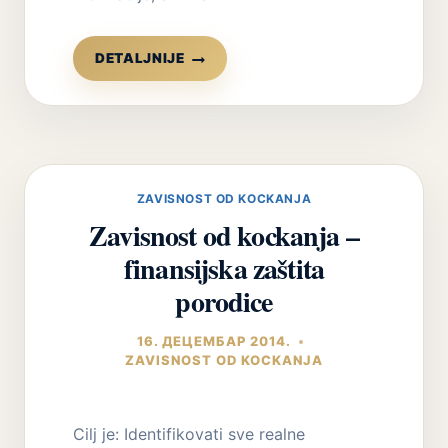
UNAPREĐENJE
DETALJNIJE
MOTIVACIJE
ZA
LEČENJEM
I
PROMENAMA
ZAVISNOST OD KOCKANJA
Zavisnost od kockanja –
finansijska zaštita
porodice
16. ДЕЦЕМБАР 2014.
ZAVISNOST OD KOCKANJA
Cilj je: Identifikovati sve realne