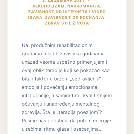
3. ДЕЦЕМБАР 2014.
ALKOHOLIZAM
,
NARKOMANIJA
,
ZAVISNOST OD INTERNETA I VIDEO
IGARA
,
ZAVISNOST OD KOCKANJA
,
ZDRAV STIL ŽIVOTA
Na produžnim rehabilitacionim
grupama mladih zavisnika godinama
unazad veoma uspešno primenjujem i
ovaj oblik terapije koji se pokazao kao
bitan faktor u bržem „ozdravljenju“
emocija i povećanju emocionalne
inteligencije, a samim tim i kvalitetnijem
očuvanju i unapređenju mentalnog
zdravlja. Šta je „terapija poezijom“?
Pesme nas podstiču. da putem energije
u rečima, ritmu glasa i osećanjima…