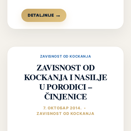
KAKO
DETALJNIJE
MOTIVISATI
ZAVISNIKA
DA
SE
LEČI
(ALKOHOLIZAM,
ZAVISNOST OD KOCKANJA
NARKOMANIJA,
ZAVISNOST OD
KOCKANJE,
INTERNET,
KOCKANJA I NASILJE
VIDEO
IGRE)?
U PORODICI –
ČINJENICE
7. ОКТОБАР 2014.
ZAVISNOST OD KOCKANJA