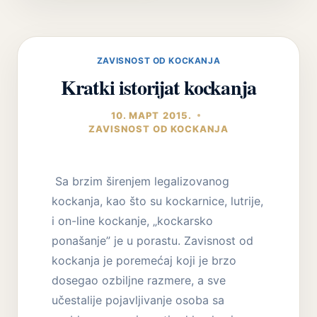
–
VRSTE
ZAVISNIKA
DO
ZAVISNOST OD KOCKANJA
KOCKANJA
Kratki istorijat kockanja
10. МАРТ 2015.
ZAVISNOST OD KOCKANJA
Sa brzim širenjem legalizovanog
kockanja, kao što su kockarnice, lutrije,
i on-line kockanje, „kockarsko
ponašanje” je u porastu. Zavisnost od
kockanja je poremećaj koji je brzo
dosegao ozbiljne razmere, a sve
učestalije pojavljivanje osoba sa