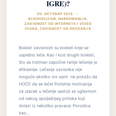
IGRE)?
30. ОКТОБАР 2014.
ALKOHOLIZAM
,
NARKOMANIJA
,
ZAVISNOST OD INTERNETA I VIDEO
IGARA
,
ZAVISNOST OD KOCKANJA
Bolesti zavisnosti su bolesti koje se
uspešno leče. Kao i kod drugih bolesti,
što se tretman započne ranije lečenje je
efikasnije. Lečenje zavisnika nije
moguće ukoliko oni sami ne pokažu da
HOĆE da se leče! Početna motivacija
za ulazak u lečenje sastoji se uglavnom
od nekog spoljašnjeg pritiska koji
dolazi iz nekoliko pravaca: Porodica
kao…