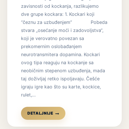
zavisnosti od kockanja, razlikujemo
dve grupe kockara: 1. Kockari koji
“čeznu za uzbuđenjem” Pobeda
stvara „osećanje moći i zadovoljstva“,
koji je verovatno povezan sa
prekomernim oslobađanjem
neurotransmitera dopamina. Kockari
ovog tipa reaguju na kockanje sa
neobičnim stepenom uzbuđenja, mada
taj doživljaj retko ispoljavaju. Češće
igraju igre kao što su karte, kockice,
rulet,…
ZAVISNOST
DETALJNIJE
OD
KOCKANJA