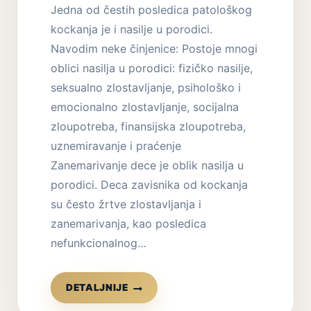
Jedna od čestih posledica patološkog
kockanja je i nasilje u porodici.
Navodim neke činjenice: Postoje mnogi
oblici nasilja u porodici: fizičko nasilje,
seksualno zlostavljanje, psihološko i
emocionalno zlostavljanje, socijalna
zloupotreba, finansijska zloupotreba,
uznemiravanje i praćenje
Zanemarivanje dece je oblik nasilja u
porodici. Deca zavisnika od kockanja
su često žrtve zlostavljanja i
zanemarivanja, kao posledica
nefunkcionalnog…
ZAVISNOST
DETALJNIJE
OD