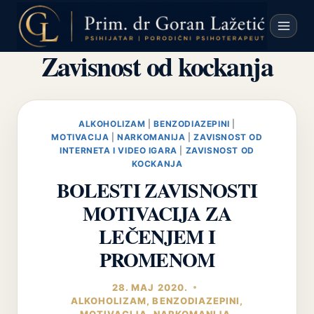
Skip
to
content
Zavisnost od kockanja
ALKOHOLIZAM
|
BENZODIAZEPINI
|
MOTIVACIJA
|
NARKOMANIJA
|
ZAVISNOST OD
INTERNETA I VIDEO IGARA
|
ZAVISNOST OD
KOCKANJA
BOLESTI ZAVISNOSTI
MOTIVACIJA ZA
LEČENJEM I
PROMENOM
28. МАЈ 2020.
ALKOHOLIZAM
,
BENZODIAZEPINI
,
MOTIVACIJA
,
NARKOMANIJA
,