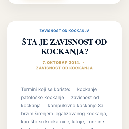
KOCKANJA
I
NASILJE
U
PORODICI
ZAVISNOST OD KOCKANJA
–
ŠTA JE ZAVISNOST OD
ČINJENICE
KOCKANJA?
7. ОКТОБАР 2014.
ZAVISNOST OD KOCKANJA
Termini koji se koriste: kockanje
patološko kockanje zavisnost od
kockanja kompulsivno kockanje Sa
brzim širenjem legalizovanog kockanja,
kao što su kockarnice, lutrije, i on-line