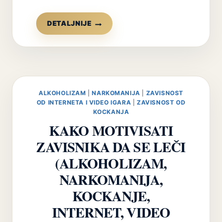
TERAPIJA
DETALJNIJE
POEZIJOM
(„POEZIJA-
TERAPIJA“)
I
DEO
ALKOHOLIZAM
|
NARKOMANIJA
|
ZAVISNOST
OD INTERNETA I VIDEO IGARA
|
ZAVISNOST OD
KOCKANJA
KAKO MOTIVISATI
ZAVISNIKA DA SE LEČI
(ALKOHOLIZAM,
NARKOMANIJA,
KOCKANJE,
INTERNET, VIDEO