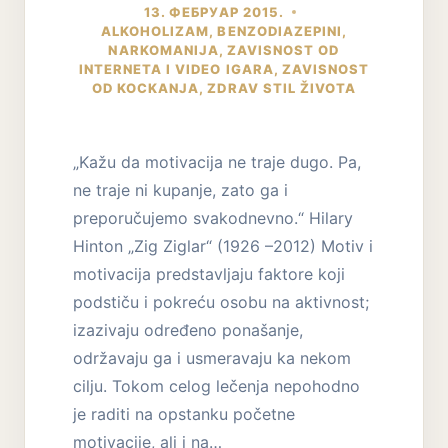
13. ФЕБРУАР 2015.
ALKOHOLIZAM
,
BENZODIAZEPINI
,
NARKOMANIJA
,
ZAVISNOST OD
INTERNETA I VIDEO IGARA
,
ZAVISNOST
OD KOCKANJA
,
ZDRAV STIL ŽIVOTA
„Kažu da motivacija ne traje dugo. Pa,
ne traje ni kupanje, zato ga i
preporučujemo svakodnevno.“ Hilary
Hinton „Zig Ziglar“ (1926 –2012) Motiv i
motivacija predstavljaju faktore koji
podstiču i pokreću osobu na aktivnost;
izazivaju određeno ponašanje,
održavaju ga i usmeravaju ka nekom
cilju. Tokom celog lečenja nepohodno
je raditi na opstanku početne
motivacije, ali i na…